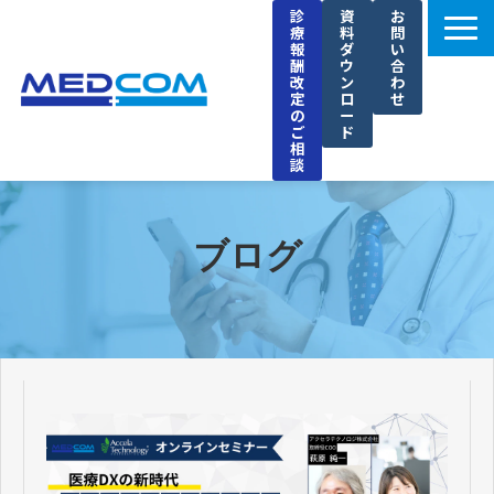
診
資
お
療
料
問
報
ダ
い
酬
ウ
合
改
ン
わ
定
ロ
せ
の
ー
ご
ド
相
談
メドコムの特徴
選ばれる理由
ブログ
導入事例
セミナー
ブログ
お知らせ
企業情報
採用情報