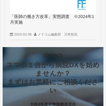
「医師の働き方改革」実態調査 ※2024年1
月実施
2024-02-06
メドコム編集部 川本拓也
CONTACT
スマホ１台から病院DXを始め
ませんか？
まずはお気軽にご相談くださ
い
令和8年度診療報酬改定の