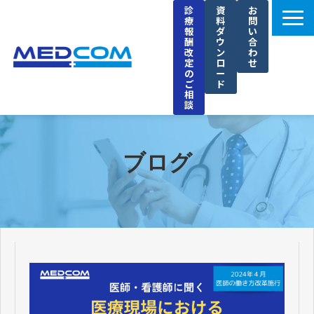
診
資
お
療
料
問
報
ダ
い
酬
ウ
合
改
ン
わ
定
ロ
せ
の
ー
ご
ド
相
談
メドコムの特徴
選ばれる理由
ブログ
導入事例
セミナー
ブログ
お知らせ
企業情報
採用情報