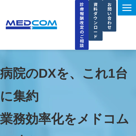
診
資
お
療
料
問
報
ダ
い
酬
ウ
合
改
ン
わ
定
ロ
せ
の
ー
ご
ド
相
談
メドコムの特徴
選ばれる理由
病院のDXを、これ1台
導入事例
セミナー
に集約
ブログ
お知らせ
業務効率化をメドコム
企業情報
採用情報