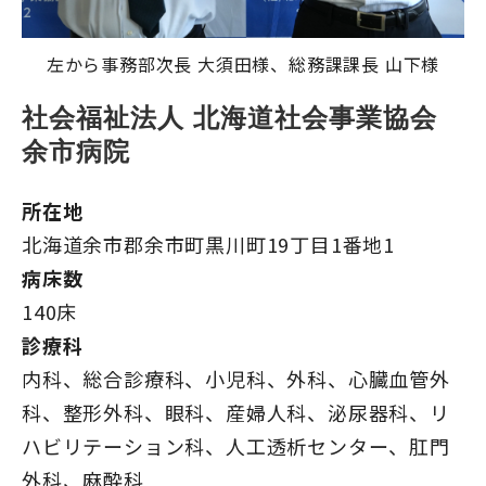
左から
事務部次長 大須田様、
総務課課長 山下
様
社会福祉法人 北海道社会事業協会 
余市病院
所在地
北海道余市郡余市町黒川町19丁目1番地1
病床数
140床
診療科
内科、総合診療科、小児科、外科、心臓血管外
科、整形外科、眼科、産婦人科、泌尿器科、リ
ハビリテーション科、人工透析センター、肛門
外科、麻酔科