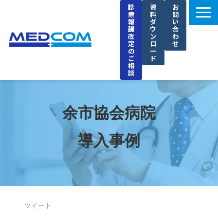
診
資
お
療
料
問
報
ダ
い
酬
ウ
合
改
ン
わ
定
ロ
せ
の
ー
ご
ド
相
談
メドコムの特徴
選ばれる理由
余市協会病院
導入事例
導入事例
セミナー
ブログ
お知らせ
企業情報
ツイート
採用情報