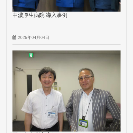
中濃厚生病院 導入事例
2025年04月04日