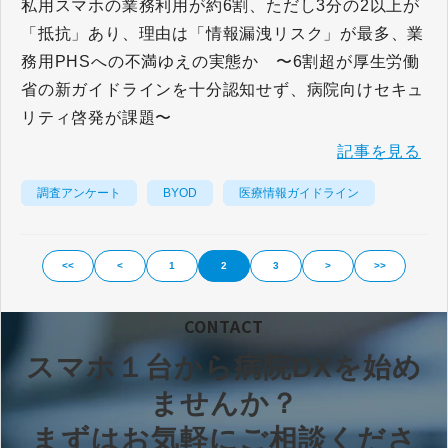
私用スマホの業務利用が約6割、ただし3分の2以上が
「抵抗」あり、理由は「情報漏洩リスク」が最多、業
務用PHSへの不満ゆえの実態か 〜6割超が厚生労働
省の新ガイドラインを十分認知せず、病院向けセキュ
リティ啓発が課題〜
記事を見る
調査アンケート
BYOD
医療情報ガイドライン
<<
<
1
2
3
>
>>
CONTACT
スマホ１台から病院DXを始め
ませんか？
まずはお気軽にご相談くださ