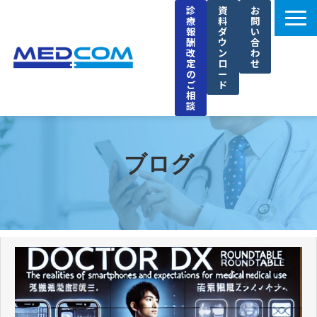
診
資
お
療
料
問
報
ダ
い
酬
ウ
合
改
ン
わ
定
ロ
せ
の
ー
ご
ド
相
談
メドコムの特徴
選ばれる理由
ブログ
導入事例
セミナー
ブログ
お知らせ
企業情報
採用情報