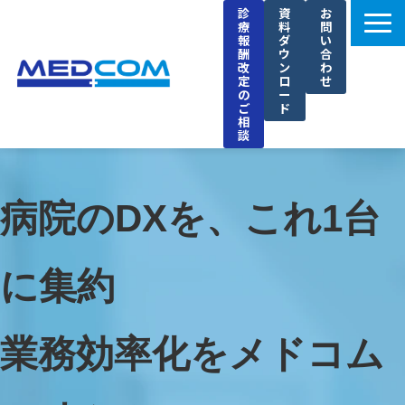
診
資
お
療
料
問
報
ダ
い
酬
ウ
合
改
ン
わ
定
ロ
せ
の
ー
ご
ド
相
談
メドコムの特徴
選ばれる理由
病院のDXを、これ1台
導入事例
セミナー
に集約
ブログ
お知らせ
業務効率化をメドコム
企業情報
採用情報