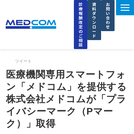
診
資
お
療
料
問
報
ダ
い
酬
ウ
合
改
ン
わ
定
ロ
せ
の
ー
ご
ド
相
談
メドコムの特徴
ツイート
選ばれる理由
医療機関専用スマートフォ
導入事例
ン「メドコム」を提供する
セミナー
株式会社メドコムが「プラ
ブログ
お知らせ
イバシーマーク（Pマー
企業情報
ク）」取得
採用情報