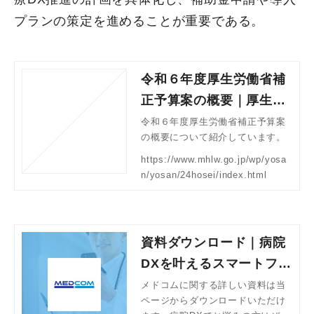
プランの策定を進めることが重要である。
令和６年度厚生労働省補
正予算案の概要｜厚生労
働省
令和６年度厚生労働省補正予算案
の概要について紹介しています。
https://www.mhlw.go.jp/wp/yosa
n/yosan/24hosei/index.html
資料ダウンロード｜病院
DXを叶えるスマートフォ
ン「メドコム」
メドコムに関する詳しい資料は当
ページからダウンロードいただけ