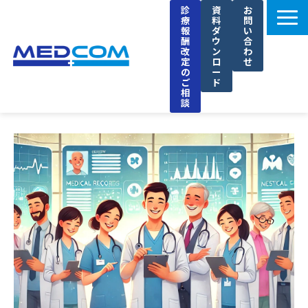
診
資
お
療
料
問
報
ダ
い
酬
ウ
合
改
ン
わ
定
ロ
せ
の
ー
ご
ド
相
談
メドコムの特徴
選ばれる理由
導入事例
セミナー
ブログ
お知らせ
企業情報
採用情報