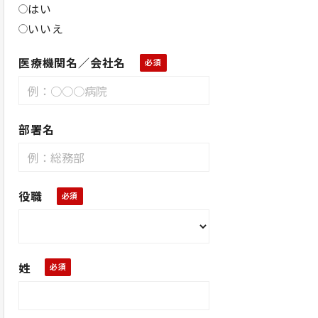
はい
いいえ
医療機関名／会社名
部署名
役職
姓