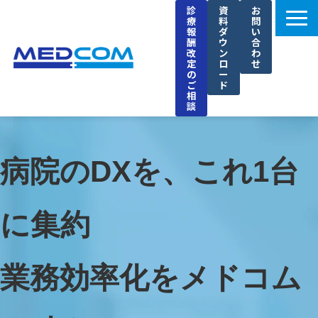
診
資
お
療
料
問
報
ダ
い
酬
ウ
合
改
ン
わ
定
ロ
せ
の
ー
ご
ド
相
談
メドコムの特徴
選ばれる理由
病院のDXを、これ1台
導入事例
セミナー
に集約
ブログ
お知らせ
業務効率化をメドコム
企業情報
採用情報