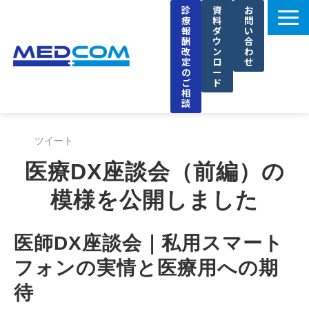
診
資
お
療
料
問
報
ダ
い
酬
ウ
合
改
ン
わ
定
ロ
せ
の
ー
ご
ド
相
談
メドコムの特徴
ツイート
選ばれる理由
医療DX座談会（前編）の
導入事例
模様を公開しました
セミナー
ブログ
医師DX座談会｜私用スマート
お知らせ
フォンの実情と医療用への期
企業情報
待
採用情報