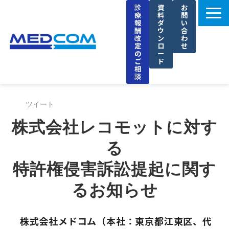
診
資
お
療
料
問
報
ダ
い
酬
ウ
合
改
ン
わ
定
ロ
せ
の
ー
ご
ド
相
談
メドコムの特徴
ツイート
選ばれる理由
株式会社レコモットに対す
導入事例
る
セミナー
特許権侵害訴訟提起に関す
ブログ
お知らせ
るお知らせ
企業情報
株式会社メドコム（本社：東京都江東区、代
採用情報