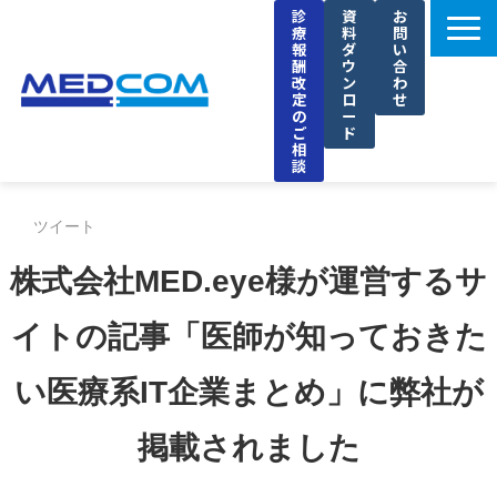
診
資
お
療
料
問
報
ダ
い
酬
ウ
合
改
ン
わ
定
ロ
せ
の
ー
ご
ド
相
談
メドコムの特徴
ツイート
選ばれる理由
株式会社MED.eye様が運営するサ
導入事例
セミナー
イトの記事「医師が知っておきた
ブログ
い医療系IT企業まとめ」に弊社が
お知らせ
掲載されました
企業情報
採用情報