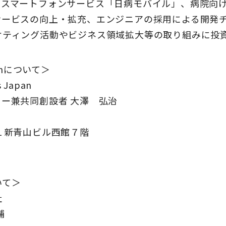
けスマートフォンサービス「日病モバイル」、病院向
サービスの向上・拡充、エンジニアの採用による開発
ケティング活動やビジネス領域拡大等の取り組みに投
Japanについて＞
 Japan
ー兼共同創設者 大澤 弘治
１新青山ビル西館７階
いて＞
社
輔