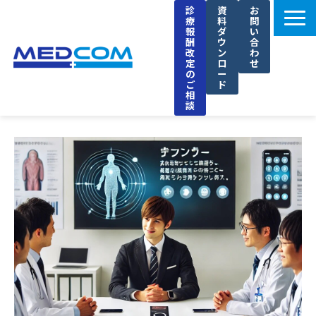
診
資
お
療
料
問
報
ダ
い
酬
ウ
合
改
ン
わ
定
ロ
せ
の
ー
ご
ド
相
談
メドコムの特徴
選ばれる理由
導入事例
セミナー
ブログ
お知らせ
企業情報
採用情報