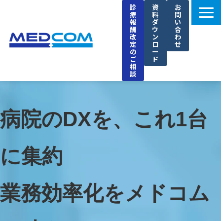
診
資
お
療
料
問
報
ダ
い
酬
ウ
合
改
ン
わ
定
ロ
せ
の
ー
ご
ド
相
談
メドコムの特徴
選ばれる理由
病院のDXを、これ1台
導入事例
セミナー
に集約
ブログ
お知らせ
業務効率化をメドコム
企業情報
採用情報