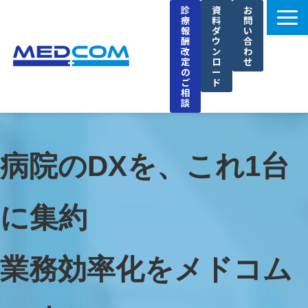
診
資
お
療
料
問
報
ダ
い
酬
ウ
合
改
ン
わ
定
ロ
せ
の
ー
ご
ド
相
談
メドコムの特徴
選ばれる理由
病院のDXを、これ1台
導入事例
セミナー
に集約
ブログ
お知らせ
業務効率化をメドコム
企業情報
採用情報