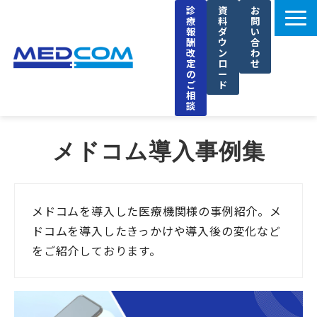
診
資
お
療
料
問
報
ダ
い
酬
ウ
合
改
ン
わ
定
ロ
せ
の
ー
ご
ド
相
談
メドコムの特徴
メドコム導入事例集
選ばれる理由
導入事例
セミナー
メドコムを導入した医療機関様の事例紹介。メ
ドコムを導入したきっかけや導入後の変化など
ブログ
をご紹介しております。
お知らせ
企業情報
採用情報