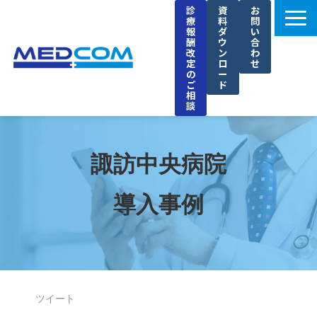
診
資
お
療
料
問
報
ダ
い
酬
ウ
合
改
ン
わ
定
ロ
せ
の
ー
ご
ド
相
談
メドコムの特徴
選ばれる理由
諏訪中央病院
導入事例
導入事例
セミナー
ブログ
お知らせ
企業情報
ツイート
採用情報